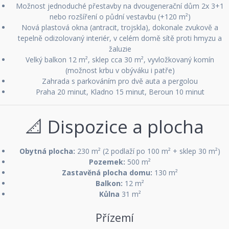
Možnost jednoduché přestavby na dvougenerační dům 2x 3+1
nebo rozšíření o půdní vestavbu (+120 m²)
Nová plastová okna (antracit, trojskla), dokonale zvukově a
tepelně odizolovaný interiér, v celém domě sítě proti hmyzu a
žaluzie
Velký balkon 12 m², sklep cca 30 m², vyvložkovaný komín
(možnost krbu v obýváku i patře)
Zahrada s parkováním pro dvě auta a pergolou
Praha 20 minut, Kladno 15 minut, Beroun 10 minut
📐 Dispozice a plocha
Obytná plocha:
230 m² (2 podlaží po 100 m² + sklep 30 m²)
Pozemek:
500 m²
Zastavěná plocha domu:
130 m²
Balkon:
12 m²
Kůlna
31 m²
Přízemí