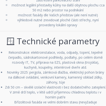
zastřešení parkovacího stání
možnost legální přestavby kůlny na další obytnou plochu cca
50 m2 nebo prostor na podnikání
možnost fasády dle Vašich představ (ale není nutné)
výhledově nutné zrevidovat ploché části střechy, nyní
provedeny lokální opravy
🪟 Technické parametry
Rekonstrukce: elektroinstalace, voda, odpady, topení, tepelné
čerpadlo, sádrokartonové podhledy, podlahy, po celém domě
rozvody IT, TV, příprava na EZS, plastová okna (trojskla),
kuchyně, koupelny, interiérové dveře atd.
Novinky 2025: pergola, zámková dlažba, elektrický pohon brány
na dálkové ovládání, venkovní kamery, kamenný obklad zídky,
záhony, túje
Zdi 50 cm – skvělé izolační vlastnosti i bez dodatečného zateplení.
V zimě drží teplo, v létě udrží příjemnou chladnou teplotu i v
horním patře
Břízolitová fasáda ve velmi dobrém stavu (nevyžaduje