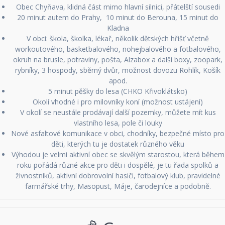
Obec Chyňava, klidná část mimo hlavní silnici, přátelští sousedi
20 minut autem do Prahy, 10 minut do Berouna, 15 minut do
Kladna
V obci: škola, školka, lékař, několik dětských hřišť včetně
workoutového, basketbalového, nohejbalového a fotbalového,
okruh na brusle, potraviny, pošta, Alzabox a další boxy, zoopark,
rybníky, 3 hospody, sběrný dvůr, možnost dovozu Rohlík, Košík
apod.
5 minut pěšky do lesa (CHKO Křivoklátsko)
Okolí vhodné i pro milovníky koní (možnost ustájení)
V okolí se neustále prodávají další pozemky, můžete mít kus
vlastního lesa, pole či louky
Nové asfaltové komunikace v obci, chodníky, bezpečné místo pro
děti, kterých tu je dostatek různého věku
Výhodou je velmi aktivní obec se skvělým starostou, která během
roku pořádá různé akce pro děti i dospělé, je tu řada spolků a
živnostníků, aktivní dobrovolní hasiči, fotbalový klub, pravidelné
farmářské trhy, Masopust, Máje, čarodejníce a podobně.