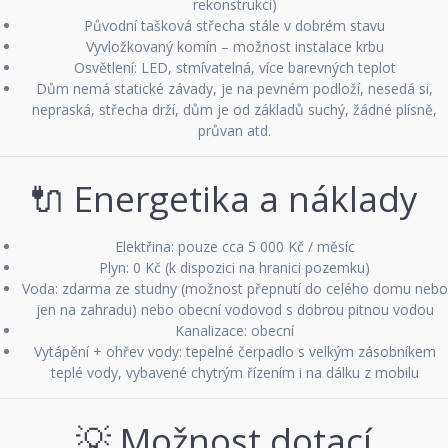
rekonstrukci)
Původní tašková střecha stále v dobrém stavu
Vyvložkovaný komín – možnost instalace krbu
Osvětlení: LED, stmívatelná, více barevných teplot
Dům nemá statické závady, je na pevném podloží, nesedá si,
nepraská, střecha drží, dům je od základů suchý, žádné plísně,
průvan atd.
🔌 Energetika a náklady
Elektřina: pouze cca 5 000 Kč / měsíc
Plyn: 0 Kč (k dispozici na hranici pozemku)
Voda: zdarma ze studny (možnost přepnutí do celého domu nebo
jen na zahradu) nebo obecní vodovod s dobrou pitnou vodou
Kanalizace: obecní
Vytápění + ohřev vody: tepelné čerpadlo s velkým zásobníkem
teplé vody, vybavené chytrým řízením i na dálku z mobilu
💡 Možnost dotací