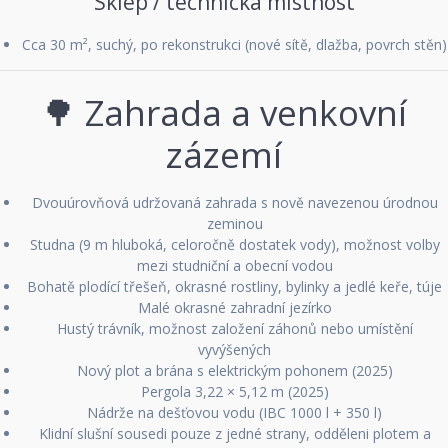
Sklep / technická místnost
Cca 30 m², suchý, po rekonstrukci (nové sítě, dlažba, povrch stěn)
🌳 Zahrada a venkovní
zázemí
Dvouúrovňová udržovaná zahrada s nově navezenou úrodnou
zeminou
Studna (9 m hluboká, celoročně dostatek vody), možnost volby
mezi studniční a obecní vodou
Bohatě plodící třešeň, okrasné rostliny, bylinky a jedlé keře, túje
Malé okrasné zahradní jezírko
Hustý trávník, možnost založení záhonů nebo umístění
vyvýšených
Nový plot a brána s elektrickým pohonem (2025)
Pergola 3,22 × 5,12 m (2025)
Nádrže na dešťovou vodu (IBC 1000 l + 350 l)
Klidní slušní sousedi pouze z jedné strany, odděleni plotem a