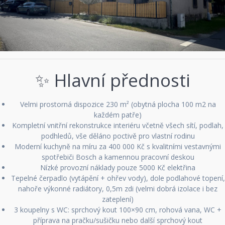
✨ Hlavní přednosti
Velmi prostorná dispozice 230 m² (obytná plocha 100 m2 na
každém patře)
Kompletní vnitřní rekonstrukce interiéru včetně všech sítí, podlah,
podhledů, vše děláno poctivě pro vlastní rodinu
Moderní kuchyně na míru za 400 000 Kč s kvalitními vestavnými
spotřebiči Bosch a kamennou pracovní deskou
Nízké provozní náklady pouze 5000 Kč elektřina
Tepelné čerpadlo (vytápění + ohřev vody), dole podlahové topení,
nahoře výkonné radiátory, 0,5m zdi (velmi dobrá izolace i bez
zateplení)
3 koupelny s WC: sprchový kout 100×90 cm, rohová vana, WC +
příprava na pračku/sušičku nebo další sprchový kout