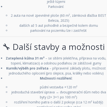
ještě tújemi
Parkování:
2 auta na nové zpevněné ploše (60 m², zámková dlažba BEST
Beleza, 2025)
dalších až 5 aut pohodlně a bezpečně kolem domu
parkování na pozemku lze i zastřešit
🔧 Další stavby a možnosti
Zateplená kůlna 31 m²
– se sítěmi (elektřina, příprava na vodu,
topení, klimatizaci) a odolnou podlahou ze zátěžové gumy
Kurník/výběh pro zvířata
– připravené základy plotu, možnost
jednoduchého oplocení (pro slepice, psa, králíky nebo voliéru)
Možnosti rozšíření:
půdní vestavba +120 m²
jednoduchá stavební úprava → dvougenerační dům nebo dva
byty (2× 3+1 po 100 m²)
rozšíření horního patra o další 2 pokoje (cca 12 m² každý)