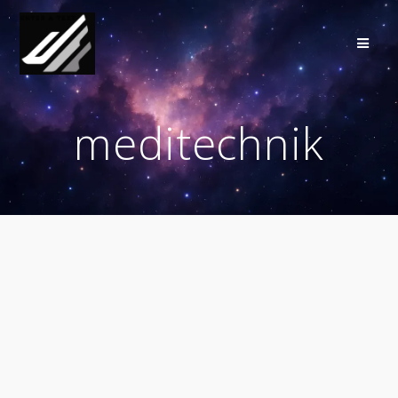
Přeskočit
na
obsah
meditechnik