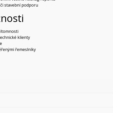
 či stavební podporu
nosti
řítomnosti
echnické klienty
ce
ěřenými řemeslníky