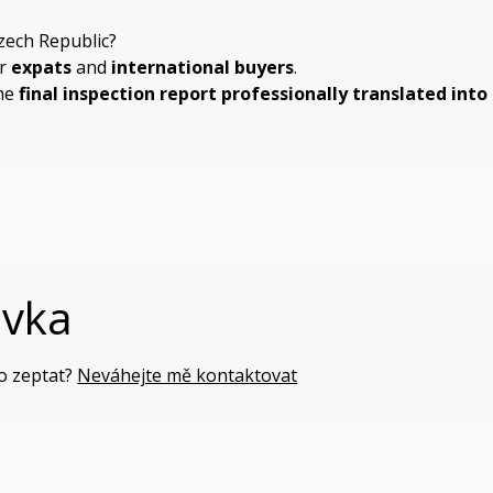
zech Republic?
or
expats
and
international buyers
.
the
final inspection report professionally translated in
ávka
o zeptat?
Neváhejte mě kontaktovat