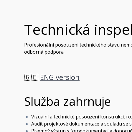
Technická inspe
Profesionální posouzení technického stavu nemov
odborná podpora.
🇬🇧
ENG version
Služba zahrnuje
Vizuální a technické posouzení konstrukcí, r
Audit projektové dokumentace a souladu se
Písemný výstup s fotodokumentací a doporuč