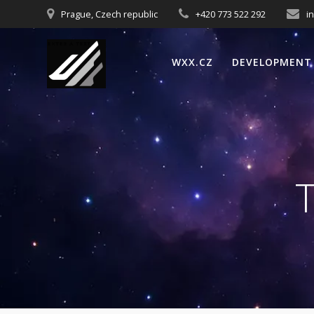
Přeskočit
Prague, Czech republic
+420 773 522 292
i
na
obsah
WXX.CZ
DEVELOPMENT