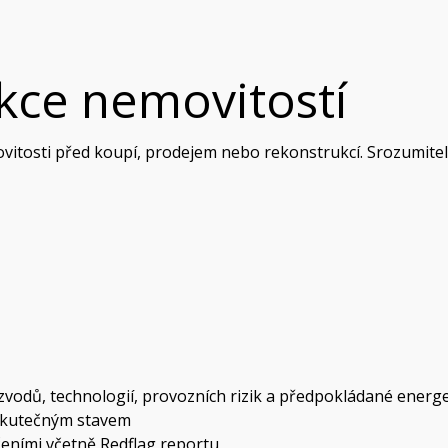
kce nemovitostí
itosti před koupí, prodejem nebo rekonstrukcí. Srozumitelný
ozvodů, technologií, provozních rizik a předpokládané energ
 skutečným stavem
eními včetně Redflag reportu